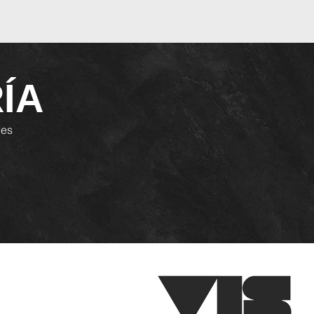
ÍA
les